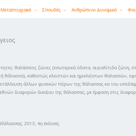
Μεταπτυχιακό
Σπουδές
Ανθρώπινο Δυναμικό
Φοι
γειος
ότητες: θαλάσσιες ζώνες (εσωτερικά ύδατα, αιγιαλίτιδα ζώνη, 
τή θάλασσα), καθεστώς κλειστών και ημικλείστων θαλασσών, ε
κμετάλλευση άλλων φυσικών πόρων της θάλασσας κα του υπεδάφ
ιεθνών διαφορών δικαίου της θάλασσας, με έμφαση στις διαφο
ς Θάλασσας
, 2013, 4η έκδοση.