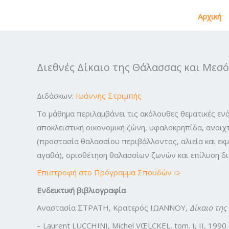
Μετάβαση
Αρχική
στο
περιεχόμενο
Διεθνές Δίκαιο της Θάλασσας και Μεσό
Διδάσκων:
Ιωάννης Στριμπής
Το μάθημα περιλαμβάνει τις ακόλουθες θεματικές εν
αποκλειστική οικονομική ζώνη, υφαλοκρηπίδα, ανοιχ
(προστασία θαλασσίου περιβάλλοντος, αλιεία και ε
αγαθά), οριοθέτηση θαλασσίων ζωνών και επίλυση δ
Επιστροφή στο Πρόγραμμα Σπουδών ➯
Ενδεικτική βιβλιογραφία
Αναστασία ΣΤΡΑΤΗ, Κρατερός ΙΩΑΝΝΟΥ,
Δίκαιο τη
– Laurent LUCCHINI, Michel VŒLCKEL, tom. I, II, 1990.