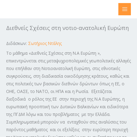
Μετάβαση
στο
περιεχόμενο
Διεθνείς Σχέσεις στη νοτιο-ανατολική Ευρώπη
Διδάσκων:
Σωτήριος Ντάλης
Το μάθημα «Διεθνείς Σχέσεις στη Ν.Α Ευρώπη »,
επικεντρώνεται στις μεταψυχροπολεμικές γεωπολιτικές αλλαγές
που επήλθαν στη Νοτιοανατολική Ευρώπη, στις εθνοτικές
συγκρούσεις, στη διαδικασία οικοδόμησης κράτους, καθώς και
στις πολιτικές των βασικών διεθνών δρώντων όπως η ΕΕ, ο
ΟΗΕ, ΟΑΣΕ, το ΝΑΤΟ, οι ΗΠΑ και η Ρωσία. Εξετάζεται
διεξοδικά ο ρόλος της ΕΕ στην περιοχή της Ν.Α Ευρώπης, η
ευρωπαϊκή προοπτική των Δυτικών Βαλκανίων και ειδικότερα
της ΠΓΔΜ λόγω και του προβλήματος με την Ελλάδα.
Συμπληρωματικά μπορούν να ενταχθούν στις αναλύσεις του
παρόντος μαθήματος και οι εξελίξεις στην ευρύτερη περιοχή